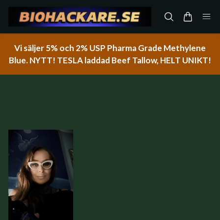
Vi säljer 5% och 2% USP Pharma Grade Methylene
Blue. NYTT! TESLA laddad Beef Tallow, HELT UNIKT!