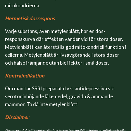
mitokondrierna.
Hermetisk dosrespons
Varje substans, även metylenblått, har en dos-
responskurva där effekten vänder vid för stora doser.
Metylenblått kan återställa god mitokondriell funktion i
cellerna. Metylenblått är livsavgörande i stora doser
och hälsofrämjande utan bieffekter i små doser.
Kontraindikation
Om man tar SSRI preparat d.v.s. antidepressiva s.k.
serotoninhöjande läkemedel, gravida & ammande
mammor. Ta då inte metylenblått!
Disclaimer
Denna produkt säljs endast för forskningsändamål för studier av mitokondriella