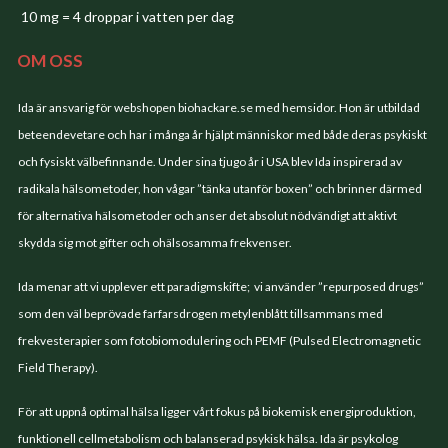
10 mg = 4 droppar i vatten per dag
OM OSS
Ida är ansvarig för webshopen biohackare.se med hemsidor. Hon är utbildad
beteendevetare och har i många år hjälpt människor med både deras psykiskt
och fysiskt välbefinnande. Under sina tjugo år i USA blev Ida inspirerad av
radikala hälsometoder, hon vågar ”tänka utanför boxen” och brinner därmed
för alternativa hälsometoder och anser det absolut nödvändigt att aktivt
skydda sig mot gifter och ohälsosamma frekvenser.
Ida menar att vi upplever ett paradigmskifte; vi använder ”repurposed drugs”
som den väl beprövade farfarsdrogen metylenblått tillsammans med
frekvesterapier som fotobiomodulering och PEMF (Pulsed Electromagnetic
Field Therapy).
För att uppnå optimal hälsa ligger vårt fokus på biokemisk energiproduktion,
funktionell cellmetabolism och balanserad psykisk hälsa. Ida är psykolog